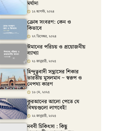
মর্যাদা
১২ আগস্ট, ২০২৪
ক্রোধ সংবরণ: কেন ও
কিভাবে
২৭ ডিসেম্বর, ২০২৪
ঈমানের পরিচয় ও প্রয়োজনীয়
ব্যাখ্যা
২১ জানুয়ারী, ২০২৫
হিন্দুত্ববাদী সন্ত্রাসের শিকার
ভারতীয় মুসলমান ~ স্বরূপ ও
নেপথ্য কারণ
১৮ মে, ২০২৫
কুরআনের আলো পেতে যে
বিষয়গুলো লাগবেই!
২২ জানুয়ারী, ২০২৫
নববী চিকিৎসা : কিছু