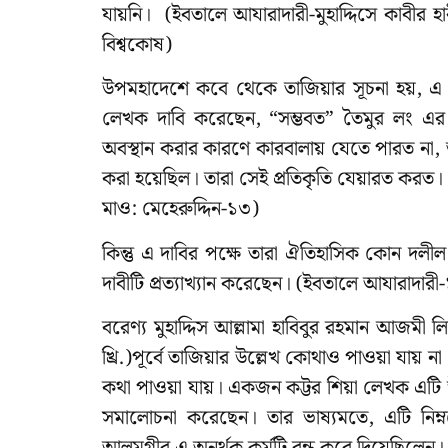
যায়নি। (ইবতালে আযারাদারী-মুহাদ্দিসে কাবীর হ
বিশ্বকোষ)
উপমহাদেশে কবে থেকে তাজিয়ার সূচনা হয়, এ ব্য
লেখক দাবি করেছেন, “সম্ভবত” তৈমুর লং এর শাসন
অবস্থান করার কারণে কারবালায় যেতে পারত না, 
করা হয়েছিল। তারা সেই প্রতিকৃতি যেয়ারত করত। (ملخص مرقع كربلا شيعي এর সূত্রে হুরমতে তাজিয়
মাও: মেহেরুদ্দিন-১৩)
কিন্তু এ দাবির পক্ষে তারা ঐতিহাসিক কোন দল
দাবীটি প্রত্যাখ্যান করেছেন। (ইবতালে আযারাদারী
বরেণ্য মুহাদ্দিস আল্লামা হাবিবুর রহমান আ
খ্রি.)পূর্বে তাজিয়ার উল্লেখ কোথাও পাওয়া যায়
কথা পাওয়া যায়। একজন কট্টর শিয়া লেখক এটি
সমালোচনা করেছেন। তার ভাষ্যমতে, এটি নিম্
আলমগীর এ অনর্থক কর্মটি বন্ধ করে দিয়েছিলেন। (