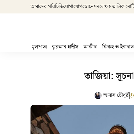
আমাদের পরিচিতি
যোগাযোগ
ডোনেশন
লেখক তালিকা
নোট
মূলপাতা
কুরআন হাদীস
আকীদা
ফিকহ ও ইবাদাত
তাজিয়া: সূচন
আনাস চৌধুরী