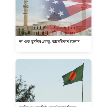
দ্যা গুড মুসলিম প্রকল্প: আমেরিকান ইসলাম