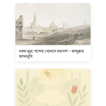
নকল মূদ্রা: শব্দের খোলসে মতাদর্শ ~ আব্দুল্লাহ
আন্দালুসি