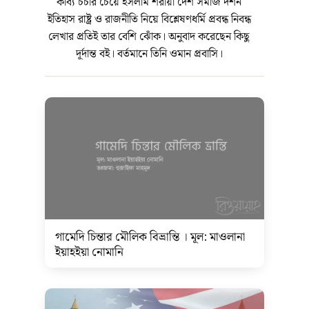
কাব্য চর্চার চেয়ে ইসলাম শরীয়া দেশ সমাজ দর্শন
ইতিহাস রাষ্ট্র ও রাজনীতি নিয়ে বিশ্লেষণধর্মি প্রবন্ধ নিবন্ধ
লেখার প্রতিই তার বেশি ঝোঁক। অনুবাদ করেছেন কিছু
দূর্দান্ত বই। বর্তমানে তিনি ওমান প্রবাসি।
গামেদি চিন্তার মৌলিক বিভ্রান্তি । মূল: মাওলানা
ইয়াহইয়া নোমানি