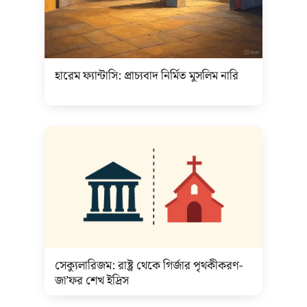
হারেম ফ্যান্টাসি: প্রাচ্যবাদ নির্মিত মুসলিম নারি
সেক্যুলারিজম: রাষ্ট্র থেকে গির্জার পৃথকীকরণ-
জা’ফর শেখ ইদ্রিস