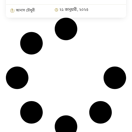
২১ জানুয়ারী, ২০২৫
আনাস চৌধুরী