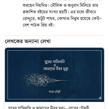
করছেন নিয়মিত। মৌলিক ও অনুবাদ মিলিয়ে তার
প্রকাশিত বইয়ের সংখ্যা ছয়টি। এর মধ্যে জীবনে
রোদ্দুরে, অটুট পাথর, কোথাও নিঝুম হয়েছে কেউ~
বেশ পাঠক প্রিয় বই।
লেখকের অন্যান্য লেখা
ঘুমের গাফিলতি ও আমাদের নীরব মৃত্যু—সাবের চৌধুরী