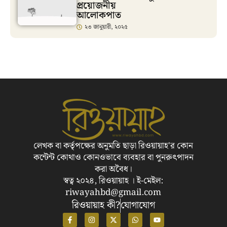
প্রয়োজনীয়
আলোকপাত
২৩ জানুয়ারী, ২০২৫
লেখক বা কর্তৃপক্ষের অনুমতি ছাড়া রিওয়ায়াহ'র কোন
কন্টেন্ট কোথাও কোনওভাবে ব্যবহার বা পুনরুৎপাদন
করা অবৈধ।
স্বত্ব ২০২৪, রিওয়ায়াহ । ই-মেইল:
riwayahbd@gmail.com
রিওয়ায়াহ কী?
যোগাযোগ