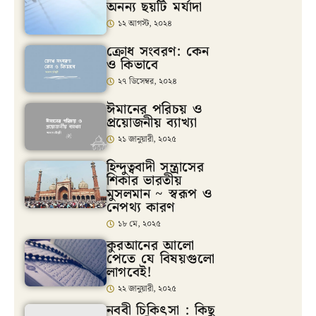
অনন্য ছয়টি মর্যাদা
১২ আগস্ট, ২০২৪
ক্রোধ সংবরণ: কেন
ও কিভাবে
২৭ ডিসেম্বর, ২০২৪
ঈমানের পরিচয় ও
প্রয়োজনীয় ব্যাখ্যা
২১ জানুয়ারী, ২০২৫
হিন্দুত্ববাদী সন্ত্রাসের
শিকার ভারতীয়
মুসলমান ~ স্বরূপ ও
নেপথ্য কারণ
১৮ মে, ২০২৫
কুরআনের আলো
পেতে যে বিষয়গুলো
লাগবেই!
২২ জানুয়ারী, ২০২৫
নববী চিকিৎসা : কিছু